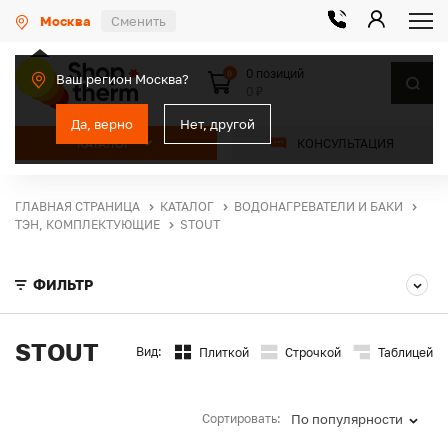
Москва
Сменить
0 позиций
0
Ваш регион Москва?
0 ₽
Да, верно
Нет, другой
КАТАЛОГ
КОНСУЛЬТАЦИЯ
ГЛАВНАЯ СТРАНИЦА
КАТАЛОГ
ВОДОНАГРЕВАТЕЛИ И БАКИ
ТЭН, КОМПЛЕКТУЮЩИЕ
STOUT
ФИЛЬТР
STOUT
Вид:
Плиткой
Строчкой
Таблицей
Сортировать:
По популярности