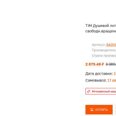
TIM Душевой лот
свободн.вращен
Артикул:
BAD53
Производитель
Страна произв
2 879.46 ₽
3 389
Дата доставки:
1
Самовывоз:
17 а
Мгновенный кеш
КУПИТЬ