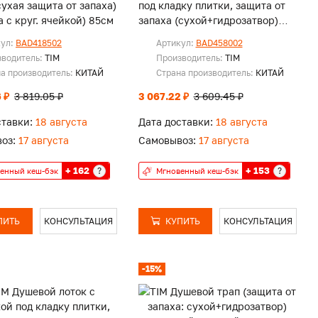
сухая защита от запаха)
под кладку плитки, защита от
 с круг. ячейкой) 85см
запаха (сухой+гидрозатвор)
70х800мм
кул:
BAD418502
Артикул:
BAD458002
зводитель:
TIM
Производитель:
TIM
а производитель:
КИТАЙ
Страна производитель:
КИТАЙ
 ₽
3 819.05 ₽
3 067.22 ₽
3 609.45 ₽
ставки:
18 августа
Дата доставки:
18 августа
оз:
17 августа
Самовывоз:
17 августа
+ 162
+ 153
?
?
енный кеш-бэк
Мгновенный кеш-бэк
ПИТЬ
КОНСУЛЬТАЦИЯ
КУПИТЬ
КОНСУЛЬТАЦИЯ
-15%