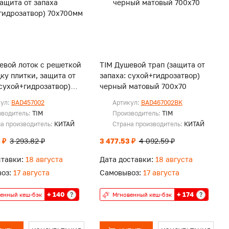
евой лоток с решеткой
TIM Душевой трап (защита от
дку плитки, защита от
запаха: сухой+гидрозатвор)
(сухой+гидрозатвор)
черный матовый 700х70
мм
кул:
BAD457002
Артикул:
BAD467002BK
зводитель:
TIM
Производитель:
TIM
а производитель:
КИТАЙ
Страна производитель:
КИТАЙ
 ₽
3 293.82 ₽
3 477.53 ₽
4 092.59 ₽
ставки:
18 августа
Дата доставки:
18 августа
оз:
17 августа
Самовывоз:
17 августа
+ 140
+ 174
?
?
енный кеш-бэк
Мгновенный кеш-бэк