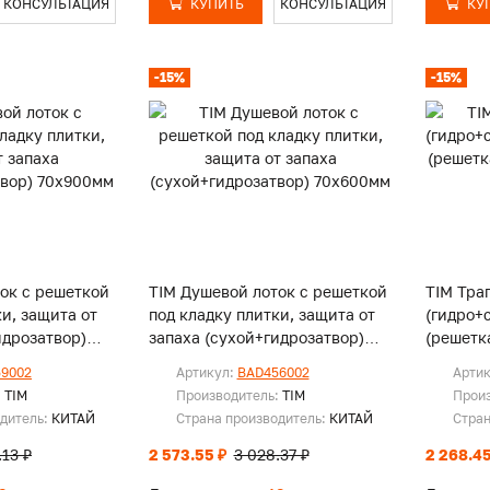
КОНСУЛЬТАЦИЯ
КУПИТЬ
КОНСУЛЬТАЦИЯ
КУ
-15%
-15%
ок с решеткой
TIM Душевой лоток с решеткой
TIM Трап
ки, защита от
под кладку плитки, защита от
(гидро+
идрозатвор)
запаха (сухой+гидрозатвор)
(решетка
70х600мм
9002
Артикул:
BAD456002
Арти
:
TIM
Производитель:
TIM
Прои
одитель:
КИТАЙ
Страна производитель:
КИТАЙ
Стран
.13 ₽
2 573.55 ₽
3 028.37 ₽
2 268.45