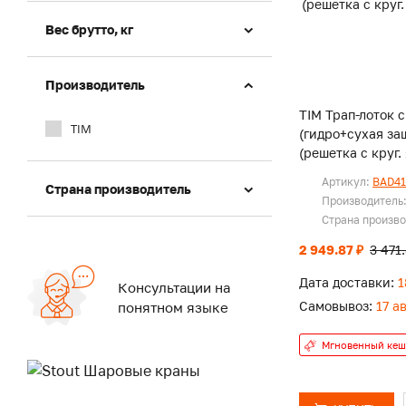
Вес брутто, кг
Производитель
TIM Трап-лоток с
TIM
(гидро+сухая за
(решетка с круг.
Артикул:
BAD41
Страна производитель
Производитель
Страна произв
2 949.87 ₽
3 471
Дата доставки:
1
Консультации на
Самовывоз:
17 а
понятном языке
Мгновенный кеш