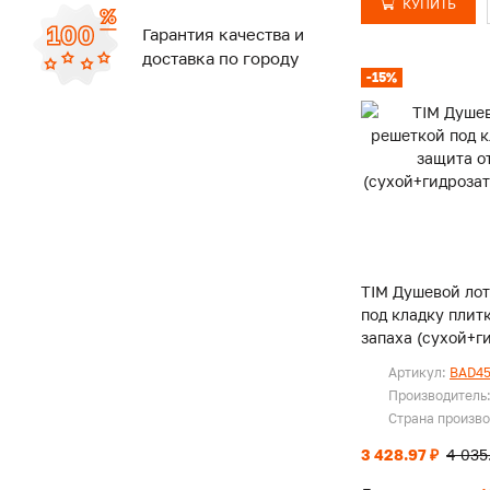
КУПИТЬ
Гарантия качества и
доставка по городу
-15%
TIM Душевой лот
под кладку плит
запаха (сухой+г
70х900мм
Артикул:
BAD45
Производитель
Страна произв
3 428.97 ₽
4 035