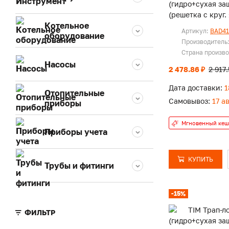
(гидро+сухая за
(решетка с круг.
Котельное
Артикул:
BAD41
оборудование
Производитель
Страна произв
Насосы
2 478.86 ₽
2 917
Дата доставки:
1
Отопительные
Самовывоз:
17 а
приборы
Мгновенный кеш
Приборы учета
КУПИТЬ
Трубы и фитинги
-15%
ФИЛЬТР