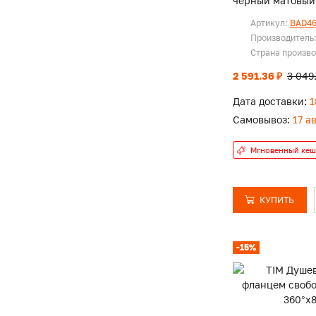
черный матовый
Артикул:
BAD4
Производитель
Страна произв
2 591.36 ₽
3 049
Дата доставки:
1
Самовывоз:
17 а
Мгновенный кеш
КУПИТЬ
-15%