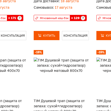
8 августа
Дата доставки:
18 августа
Дата до
вгуста
Самовывоз:
17 августа
Самовыв
+ 171
+ 129
?
?
-бэк
Мгновенный кеш-бэк
Мгнов
КОНСУЛЬТАЦИЯ
КУПИТЬ
КОНСУЛЬТАЦИЯ
КУ
-15%
-15%
п (защита от
TIM Душевой трап (защита от
TIM Душ
идрозатвор)
запаха: сухой+гидрозатвор)
запаха: