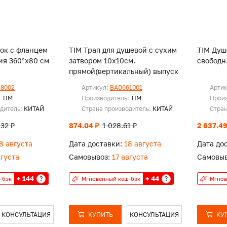
ок c флaнцeм
TIM Трап для душевой с сухим
TIM Душ
ия 360°х80 см
затвором 10х10см.
свободн
прямой(вертикальный) выпуск
8002
Артикул:
BAD661001
Арти
:
TIM
Производитель:
TIM
Прои
одитель:
КИТАЙ
Страна производитель:
КИТАЙ
Стран
.32 ₽
874.04 ₽
1 028.61 ₽
2 637.49
8 августа
Дата доставки:
18 августа
Дата до
вгуста
Самовывоз:
17 августа
Самовыв
+ 144
+ 44
?
?
-бэк
Мгновенный кеш-бэк
Мгнов
КОНСУЛЬТАЦИЯ
КУПИТЬ
КОНСУЛЬТАЦИЯ
КУ