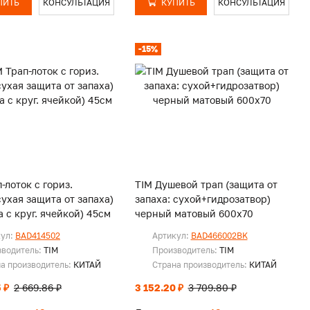
ПИТЬ
КОНСУЛЬТАЦИЯ
КУПИТЬ
КОНСУЛЬТАЦИЯ
-15%
-лоток с гориз.
TIM Душевой трап (защита от
сухая защита от запаха)
запаха: сухой+гидрозатвор)
 с круг. ячейкой) 45см
черный матовый 600х70
кул:
BAD414502
Артикул:
BAD466002BK
зводитель:
TIM
Производитель:
TIM
а производитель:
КИТАЙ
Страна производитель:
КИТАЙ
 ₽
2 669.86 ₽
3 152.20 ₽
3 709.80 ₽