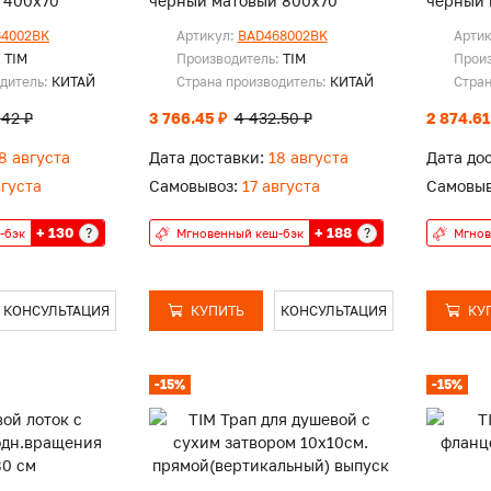
 400х70
черный матовый 800х70
черный 
64002BK
Артикул:
BAD468002BK
Арти
:
TIM
Производитель:
TIM
Прои
одитель:
КИТАЙ
Страна производитель:
КИТАЙ
Стран
.42 ₽
3 766.45 ₽
4 432.50 ₽
2 874.61
8 августа
Дата доставки:
18 августа
Дата до
вгуста
Самовывоз:
17 августа
Самовыв
+ 130
+ 188
?
?
-бэк
Мгновенный кеш-бэк
Мгнов
КОНСУЛЬТАЦИЯ
КУПИТЬ
КОНСУЛЬТАЦИЯ
КУ
-15%
-15%