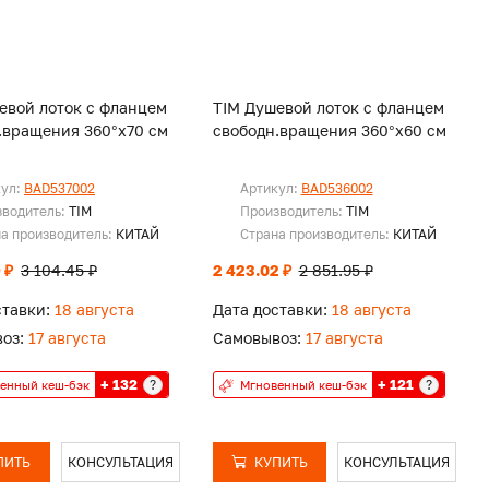
евой лоток c флaнцeм
TIM Душевой лоток c флaнцeм
.вращения 360°х70 см
свободн.вращения 360°х60 см
кул:
BAD537002
Артикул:
BAD536002
зводитель:
TIM
Производитель:
TIM
а производитель:
КИТАЙ
Страна производитель:
КИТАЙ
 ₽
3 104.45 ₽
2 423.02 ₽
2 851.95 ₽
ставки:
18 августа
Дата доставки:
18 августа
оз:
17 августа
Самовывоз:
17 августа
+ 132
+ 121
?
?
енный кеш-бэк
Мгновенный кеш-бэк
ПИТЬ
КОНСУЛЬТАЦИЯ
КУПИТЬ
КОНСУЛЬТАЦИЯ