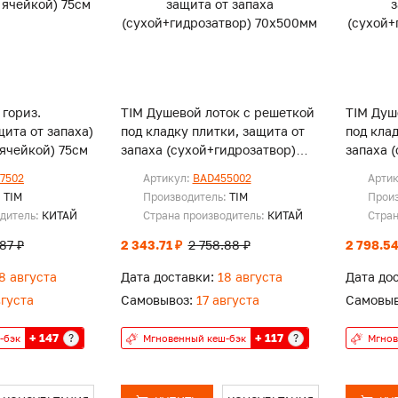
 гориз.
TIM Душевой лоток с решеткой
TIM Душ
щита от запаха)
под кладку плитки, защита от
под кла
 ячейкой) 75см
запаха (сухой+гидрозатвор)
запаха 
70х500мм
70х700
7502
Артикул:
BAD455002
Арти
:
TIM
Производитель:
TIM
Прои
одитель:
КИТАЙ
Страна производитель:
КИТАЙ
Стран
.87 ₽
2 343.71 ₽
2 758.88 ₽
2 798.54
8 августа
Дата доставки:
18 августа
Дата до
вгуста
Самовывоз:
17 августа
Самовыв
+ 147
+ 117
?
?
-бэк
Мгновенный кеш-бэк
Мгнов