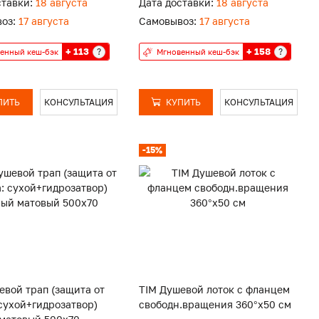
ставки:
18 августа
Дата доставки:
18 августа
оз:
17 августа
Самовывоз:
17 августа
+ 113
+ 158
?
?
енный кеш-бэк
Мгновенный кеш-бэк
ПИТЬ
КОНСУЛЬТАЦИЯ
КУПИТЬ
КОНСУЛЬТАЦИЯ
-15%
евой трап (защита от
TIM Душевой лоток c флaнцeм
 сухой+гидрозатвор)
свободн.вращения 360°х50 см