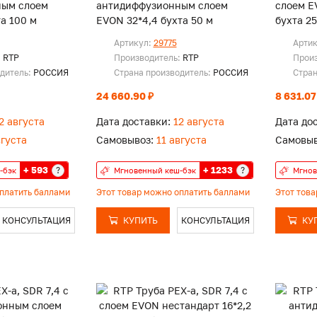
ным слоем
антидиффузионным слоем
слоем EVO
та 100 м
EVON 32*4,4 бухта 50 м
бухта 25
Артикул:
29775
Арти
:
RTP
Производитель:
RTP
Прои
одитель:
РОССИЯ
Страна производитель:
РОССИЯ
Стран
24 660.90 ₽
8 631.07
2 августа
Дата доставки:
12 августа
Дата до
вгуста
Самовывоз:
11 августа
Самовыв
+ 593
+ 1233
?
?
-бэк
Мгновенный кеш-бэк
Мгнов
оплатить баллами
Этот товар можно оплатить баллами
Этот тов
КОНСУЛЬТАЦИЯ
КУПИТЬ
КОНСУЛЬТАЦИЯ
КУ