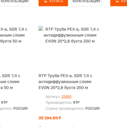
КОНСУЛЬТАЦИЯ
КУПИТЬ
КОНСУЛЬТАЦИЯ
КУ
 SDR 7,4 с
RTP Труба PEX-a, SDR 7,4 с
ным слоем
антидиффузионным слоем
та 50 м
EVON 20*2,8 бухта 200 м
Артикул:
25483
:
RTP
Производитель:
RTP
одитель:
РОССИЯ
Страна производитель:
РОССИЯ
35 194.50 ₽