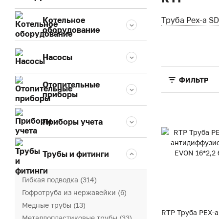
Котельное
Труба Pex-a SD
оборудование
Насосы
ФИЛЬТР
Отопительные
приборы
Приборы учета
Трубы и фитинги
Гибкая подводка (314)
Гофротруба из нержавейки (6)
Медные трубы (13)
RTP Труба PEX-a,
Металлопластиковые трубы (33)