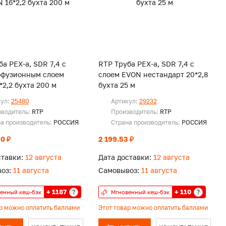
а PEX-a, SDR 7,4 с
RTP Труба PEX-a, SDR 7,4 с
ффузионным слоем
слоем EVON нестандарт 20*2,8
*2,2 бухта 200 м
бухта 25 м
кул:
25480
Артикул:
29232
зводитель:
RTP
Производитель:
RTP
а производитель:
РОССИЯ
Страна производитель:
РОССИЯ
0 ₽
2 199.53 ₽
ставки:
12 августа
Дата доставки:
12 августа
оз:
11 августа
Самовывоз:
11 августа
+ 1187
+ 110
?
?
енный кеш-бэк
Мгновенный кеш-бэк
ар можно оплатить баллами
Этот товар можно оплатить баллами