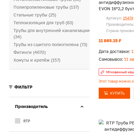
антидиффузион
Полипропиленовые трубы (137)
EVON 16*2,2 бух
Стальные трубы (25)
Артикул:
25479
Теплоизоляция для труб (63)
Производитель
Трубы для внутренней канализации
Страна произв
(34)
11 865.15 ₽
Трубы из сшитого полиэтилена (73)
Дата доставки:
1
Фитинги (4670)
Самовывоз:
11 а
Хомуты и крепёж (157)
Мгновенный кеш
Этот товар можно 
ФИЛЬТР
КУПИТЬ
Производитель
RTP