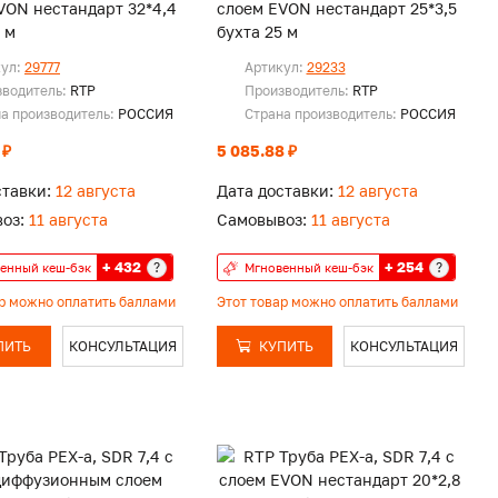
N нестандарт 32*4,4
слоем EVON нестандарт 25*3,5
 м
бухта 25 м
кул:
29777
Артикул:
29233
зводитель:
RTP
Производитель:
RTP
а производитель:
РОССИЯ
Страна производитель:
РОССИЯ
 ₽
5 085.88 ₽
ставки:
12 августа
Дата доставки:
12 августа
оз:
11 августа
Самовывоз:
11 августа
+ 432
+ 254
?
?
енный кеш-бэк
Мгновенный кеш-бэк
ар можно оплатить баллами
Этот товар можно оплатить баллами
ПИТЬ
КОНСУЛЬТАЦИЯ
КУПИТЬ
КОНСУЛЬТАЦИЯ