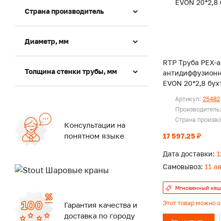
Страна производитель
Диаметр, мм
RTP Труба PEX-a,
Толщина стенки трубы, мм
антидиффузион
EVON 20*2,8 бух
Артикул:
25482
Производитель
Страна произв
Консультации на
понятном языке
17 597.25 ₽
Дата доставки:
1
Самовывоз:
11 а
Мгновенный кеш
Этот товар можно 
Гарантия качества и
доставка по городу