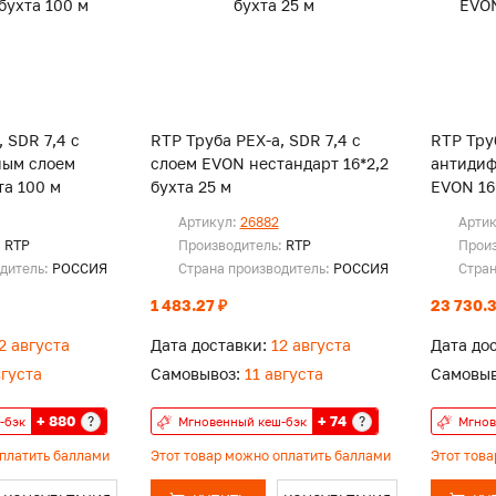
 SDR 7,4 с
RTP Труба PEX-a, SDR 7,4 с
RTP Труб
ным слоем
слоем EVON нестандарт 16*2,2
антиди
та 100 м
бухта 25 м
EVON 16
Артикул:
26882
Арти
:
RTP
Производитель:
RTP
Прои
одитель:
РОССИЯ
Страна производитель:
РОССИЯ
Стран
1 483.27 ₽
23 730.3
2 августа
Дата доставки:
12 августа
Дата до
вгуста
Самовывоз:
11 августа
Самовыв
+ 880
+ 74
?
?
-бэк
Мгновенный кеш-бэк
Мгнов
оплатить баллами
Этот товар можно оплатить баллами
Этот тов