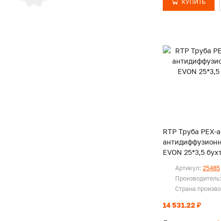
КУПИТЬ
RTP Труба PEX-a,
антидиффузион
EVON 25*3,5 бух
Артикул:
25485
Производитель
Страна произв
14 531.22 ₽