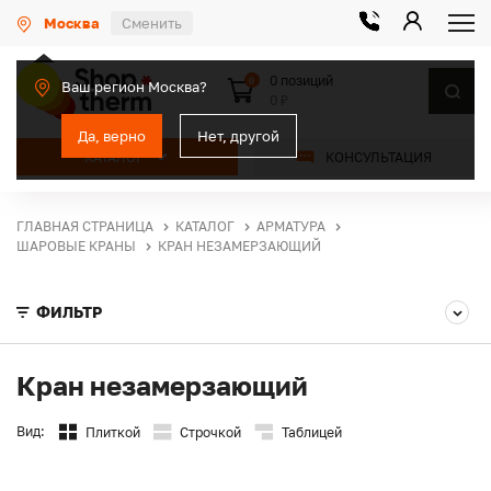
Москва
Сменить
0 позиций
0
Ваш регион Москва?
0 ₽
Да, верно
Нет, другой
КАТАЛОГ
КОНСУЛЬТАЦИЯ
ГЛАВНАЯ СТРАНИЦА
КАТАЛОГ
АРМАТУРА
ШАРОВЫЕ КРАНЫ
КРАН НЕЗАМЕРЗАЮЩИЙ
ФИЛЬТР
Кран незамерзающий
Вид:
Плиткой
Строчкой
Таблицей