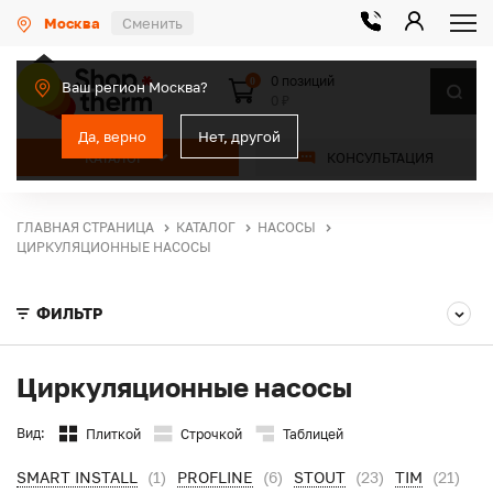
Москва
Сменить
0 позиций
0
Ваш регион Москва?
0 ₽
Да, верно
Нет, другой
КАТАЛОГ
КОНСУЛЬТАЦИЯ
ГЛАВНАЯ СТРАНИЦА
КАТАЛОГ
НАСОСЫ
ЦИРКУЛЯЦИОННЫЕ НАСОСЫ
ФИЛЬТР
Циркуляционные насосы
Вид:
Плиткой
Строчкой
Таблицей
SMART INSTALL
(1)
PROFLINE
(6)
STOUT
(23)
TIM
(21)