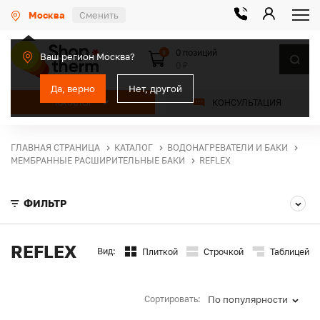
Москва
Сменить
0 позиций
0
Ваш регион Москва?
0 ₽
Да, верно
Нет, другой
КАТАЛОГ
КОНСУЛЬТАЦИЯ
ГЛАВНАЯ СТРАНИЦА
КАТАЛОГ
ВОДОНАГРЕВАТЕЛИ И БАКИ
МЕМБРАННЫЕ РАСШИРИТЕЛЬНЫЕ БАКИ
REFLEX
ФИЛЬТР
REFLEX
Вид:
Плиткой
Строчкой
Таблицей
Сортировать:
По популярности