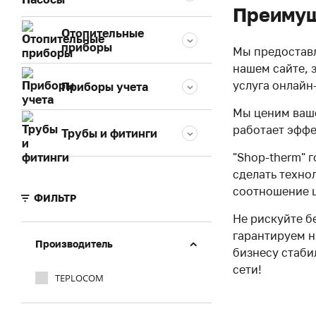
Преимущ
Отопительные
приборы
Мы предоставл
нашем сайте, 
услуга онлайн
Приборы учета
Мы ценим ваше
работает эффе
Трубы и фитинги
"Shop-therm" 
сделать техно
соотношение ц
ФИЛЬТР
Не рискуйте б
гарантируем н
Производитель
бизнесу стаби
сети!
TEPLOCOM