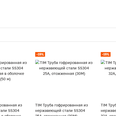
-15%
-15%
рованная из
TIM Труба гофрированная из
TIM Тру
али SS304
нержавеющей стали SS304
нержаве
 в оболочке
25А, отожженная (30M)
32А, от