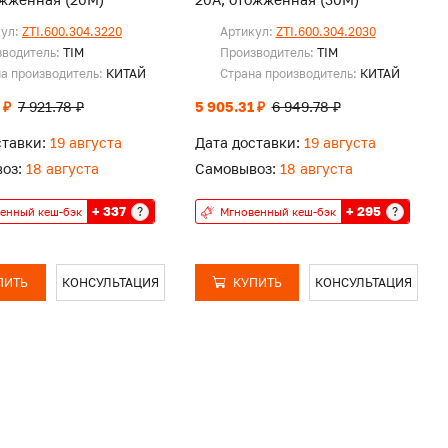
кул:
ZTI.600.304.3220
Артикул:
ZTI.600.304.2030
зводитель:
TIM
Производитель:
TIM
а производитель:
КИТАЙ
Страна производитель:
КИТАЙ
 ₽
7 921.78 ₽
5 905.31 ₽
6 949.78 ₽
ставки:
19 августа
Дата доставки:
19 августа
оз:
18 августа
Самовывоз:
18 августа
+ 337
+ 295
?
?
енный кеш-бэк
Мгновенный кеш-бэк
ПИТЬ
КОНСУЛЬТАЦИЯ
КУПИТЬ
КОНСУЛЬТАЦИЯ