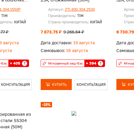
01.304.1550P
Артикул:
ZTI.600.304.2530
Арти
:
TIM
Производитель:
TIM
Прои
одитель:
КИТАЙ
Страна производитель:
КИТАЙ
Стран
.77 ₽
7 873.75 ₽
9 266.64 ₽
6 730.79
9 августа
Дата доставки:
19 августа
Дата до
вгуста
Самовывоз:
18 августа
Самовыв
+ 405
+ 394
?
?
-бэк
Мгновенный кеш-бэк
Мгнов
КОНСУЛЬТАЦИЯ
КУПИТЬ
КОНСУЛЬТАЦИЯ
КУ
-15%