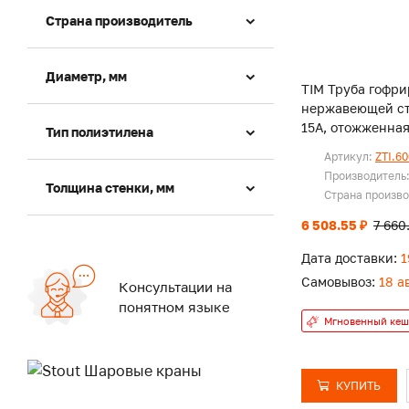
Страна производитель
Диаметр, мм
TIM Труба гофри
нержавеющей ст
15А, отожженная
Тип полиэтилена
Артикул:
ZTI.6
Производитель
Толщина стенки, мм
Страна произв
6 508.55 ₽
7 660
Дата доставки:
1
Самовывоз:
18 а
Консультации на
понятном языке
Мгновенный кеш
КУПИТЬ