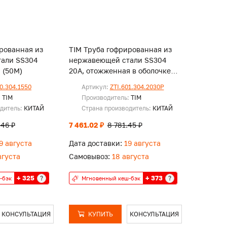
рованная из
TIM Труба гофрированная из
али SS304
нержавеющей стали SS304
 (50M)
20A, отожженная в оболочке
желтая (30м)
00.304.1550
Артикул:
ZTI.601.304.2030P
:
TIM
Производитель:
TIM
одитель:
КИТАЙ
Страна производитель:
КИТАЙ
.46 ₽
7 461.02 ₽
8 781.45 ₽
9 августа
Дата доставки:
19 августа
вгуста
Самовывоз:
18 августа
+ 325
+ 373
?
?
-бэк
Мгновенный кеш-бэк
КОНСУЛЬТАЦИЯ
КУПИТЬ
КОНСУЛЬТАЦИЯ