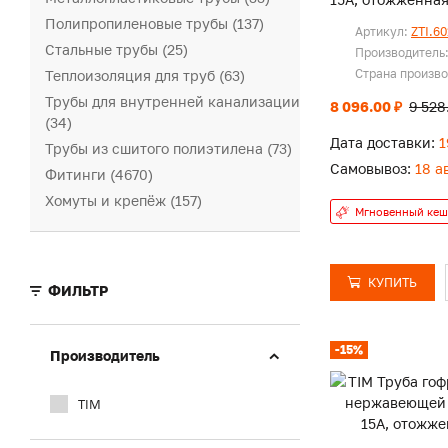
желтая (50 м)
Полипропиленовые трубы (137)
Артикул:
ZTI.6
Стальные трубы (25)
Производитель
Страна произв
Теплоизоляция для труб (63)
Трубы для внутренней канализации
8 096.00 ₽
9 528
(34)
Дата доставки:
1
Трубы из сшитого полиэтилена (73)
Самовывоз:
18 а
Фитинги (4670)
Хомуты и крепёж (157)
Мгновенный кеш
КУПИТЬ
ФИЛЬТР
-15%
Производитель
TIM