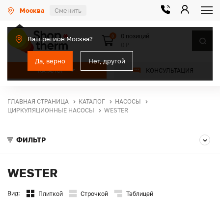
Москва
Сменить
0 позиций
0
Ваш регион Москва?
0 ₽
Да, верно
Нет, другой
КАТАЛОГ
КОНСУЛЬТАЦИЯ
ГЛАВНАЯ СТРАНИЦА
КАТАЛОГ
НАСОСЫ
ЦИРКУЛЯЦИОННЫЕ НАСОСЫ
WESTER
ФИЛЬТР
WESTER
Вид:
Плиткой
Строчкой
Таблицей