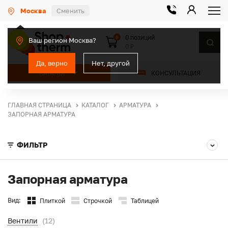
Москва
Сменить
0 позиций
0
Ваш регион Москва?
0 ₽
Да, верно
Нет, другой
КАТАЛОГ
КОНСУЛЬТАЦИЯ
ГЛАВНАЯ СТРАНИЦА
КАТАЛОГ
АРМАТУРА
ЗАПОРНАЯ АРМАТУРА
ФИЛЬТР
Запорная арматура
Вид:
Плиткой
Строчкой
Таблицей
Вентили
(12)