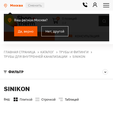
Москва
Сменить
0 позиций
0
Ваш регион Москва?
0 ₽
Да, верно
Нет, другой
КАТАЛОГ
КОНСУЛЬТАЦИЯ
ГЛАВНАЯ СТРАНИЦА
КАТАЛОГ
ТРУБЫ И ФИТИНГИ
ТРУБЫ ДЛЯ ВНУТРЕННЕЙ КАНАЛИЗАЦИИ
SINIKON
ФИЛЬТР
SINIKON
Вид:
Плиткой
Строчкой
Таблицей