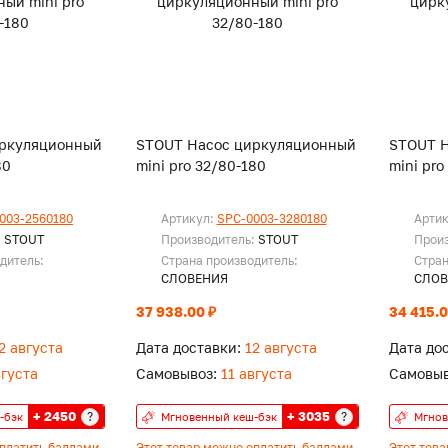
иркуляционный
STOUT Насос циркуляционный
STOUT 
80
mini pro 32/80-180
mini pro
003-2560180
Артикул:
SPC-0003-3280180
Арти
:
STOUT
Производитель:
STOUT
Прои
дитель:
Страна производитель:
Стран
СЛОВЕНИЯ
СЛОВ
37 938.00 ₽
34 415.0
2 августа
Дата доставки:
12 августа
Дата до
вгуста
Самовывоз:
11 августа
Самовыв
+ 2450
+ 3035
?
?
-бэк
Мгновенный кеш-бэк
Мгнов
оплатить баллами
Этот товар можно оплатить баллами
Этот тов