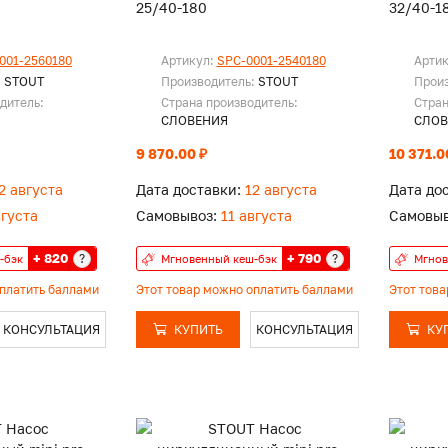
25/40-180
32/40-1
001-2560180
Артикул:
SPC-0001-2540180
Арти
:
STOUT
Производитель:
STOUT
Прои
дитель:
Страна производитель:
Стран
СЛОВЕНИЯ
СЛОВ
9 870.00 ₽
10 371.0
2 августа
Дата доставки:
12 августа
Дата до
вгуста
Самовывоз:
11 августа
Самовыв
+ 820
+ 790
?
?
-бэк
Мгновенный кеш-бэк
Мгнов
оплатить баллами
Этот товар можно оплатить баллами
Этот тов
КОНСУЛЬТАЦИЯ
КУПИТЬ
КОНСУЛЬТАЦИЯ
КУ