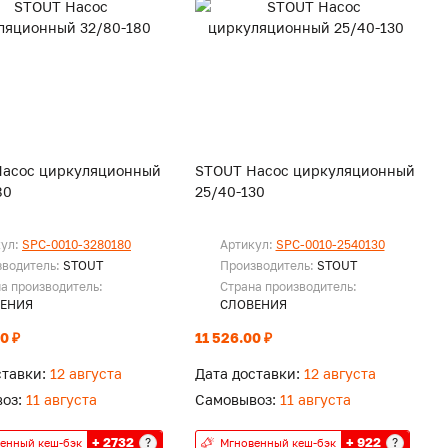
Насос циркуляционный
STOUT Насос циркуляционный
80
25/40-130
кул:
SPC-0010-3280180
Артикул:
SPC-0010-2540130
зводитель:
STOUT
Производитель:
STOUT
а производитель:
Страна производитель:
ЕНИЯ
СЛОВЕНИЯ
0 ₽
11 526.00 ₽
ставки:
12 августа
Дата доставки:
12 августа
оз:
11 августа
Самовывоз:
11 августа
+ 2732
+ 922
?
?
енный кеш-бэк
Мгновенный кеш-бэк