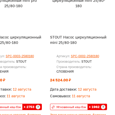
Насос циркуляционный
STOUT Насос циркуляционный
 25/80-180
mini 25/80-180
кул:
SPC-0003-2580180
Артикул:
SPC-0002-2580180
зводитель:
STOUT
Производитель:
STOUT
а производитель:
Страна производитель:
ЕНИЯ
СЛОВЕНИЯ
0 ₽
24 524.00 ₽
ставки:
12 августа
Дата доставки:
12 августа
оз:
11 августа
Самовывоз:
11 августа
+ 2753
+ 1962
?
?
енный кеш-бэк
Мгновенный кеш-бэк
ар можно оплатить баллами
Этот товар можно оплатить баллами