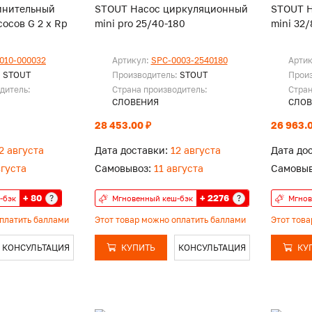
инительный
STOUT Насос циркуляционный
STOUT 
сосов G 2 x Rp
mini pro 25/40-180
mini 32
010-000032
Артикул:
SPC-0003-2540180
Арти
:
STOUT
Производитель:
STOUT
Прои
дитель:
Страна производитель:
Стран
СЛОВЕНИЯ
СЛОВ
28 453.00 ₽
26 963.0
2 августа
Дата доставки:
12 августа
Дата до
вгуста
Самовывоз:
11 августа
Самовыв
+ 80
+ 2276
?
?
-бэк
Мгновенный кеш-бэк
Мгнов
оплатить баллами
Этот товар можно оплатить баллами
Этот тов
КОНСУЛЬТАЦИЯ
КУПИТЬ
КОНСУЛЬТАЦИЯ
КУ