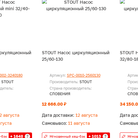
иркуляционный
STOUT Насос циркуляционный
STOUT 
25/60-130
32/80-1
002-3240180
Артикул:
SPC-0010-2560130
Арти
:
STOUT
Производитель:
STOUT
Прои
дитель:
Страна производитель:
Стран
СЛОВЕНИЯ
СЛОВ
12 666.00 ₽
34 150.0
2 августа
Дата доставки:
12 августа
Дата до
вгуста
Самовывоз:
11 августа
Самовыв
+ 1648
+ 1013
?
?
-бэк
Мгновенный кеш-бэк
Мгнов