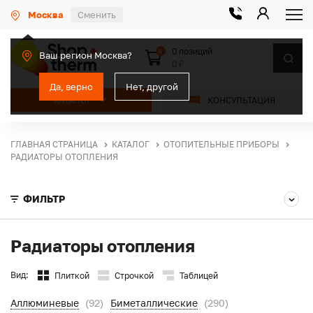
Москва
Сменить
0 позиций
0
Ваш регион Москва?
0 ₽
Да, верно
Нет, другой
КАТАЛОГ
КОНСУЛЬТАЦИЯ
ГЛАВНАЯ СТРАНИЦА
КАТАЛОГ
ОТОПИТЕЛЬНЫЕ ПРИБОРЫ
РАДИАТОРЫ ОТОПЛЕНИЯ
ФИЛЬТР
Радиаторы отопления
Вид:
Плиткой
Строчкой
Таблицей
Аллюминевые
(92)
Биметаллические
(290)