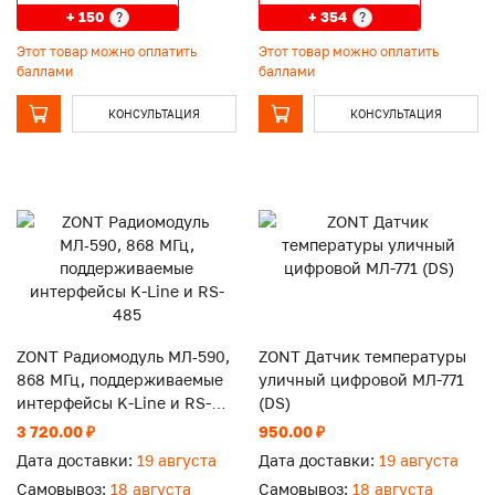
+ 150
+ 354
?
?
Этот товар можно оплатить
Этот товар можно оплатить
баллами
баллами
КОНСУЛЬТАЦИЯ
КОНСУЛЬТАЦИЯ
ZONT Радиомодуль МЛ‑590,
ZONT Датчик температуры
868 МГц, поддерживаемые
уличный цифровой МЛ-771
интерфейсы K-Line и RS-
(DS)
485
3 720.00 ₽
950.00 ₽
Дата доставки:
19 августа
Дата доставки:
19 августа
Самовывоз:
18 августа
Самовывоз:
18 августа