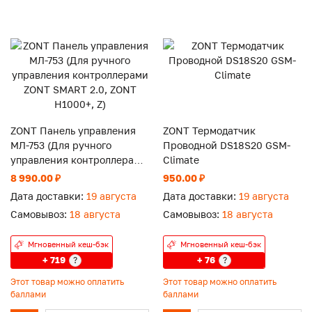
ZONT Панель управления
ZONT Термодатчик
МЛ-753 (Для ручного
Проводной DS18S20 GSM-
управления контроллерами
Climate
ZONT SMART 2.0, ZONT
8 990.00 ₽
950.00 ₽
H1000+, Z)
Дата доставки:
19 августа
Дата доставки:
19 августа
Самовывоз:
18 августа
Самовывоз:
18 августа
Мгновенный кеш-бэк
Мгновенный кеш-бэк
+ 719
+ 76
?
?
Этот товар можно оплатить
Этот товар можно оплатить
баллами
баллами