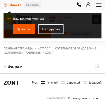
Москва
Сменить
0 позиций
0
Ваш регион Москва?
0 ₽
Да, верно
Нет, другой
КАТАЛОГ
КОНСУЛЬТАЦИЯ
ГЛАВНАЯ СТРАНИЦА
КАТАЛОГ
КОТЕЛЬНОЕ ОБОРУДОВАНИЕ
УДАЛЕННОЕ УПРАВЛЕНИЕ
ZONT
ФИЛЬТР
ZONT
Вид:
Плиткой
Строчкой
Таблицей
Сортировать:
По популярности