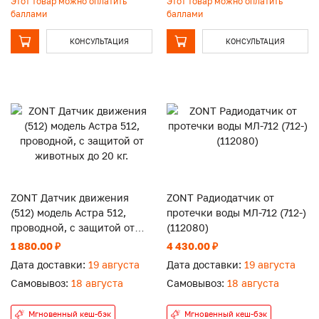
Этот товар можно оплатить
Этот товар можно оплатить
баллами
баллами
КОНСУЛЬТАЦИЯ
КОНСУЛЬТАЦИЯ
ZONT Датчик движения
ZONT Радиодатчик от
(512) модель Астра 512,
протечки воды МЛ-712 (712-)
проводной, с защитой от
(112080)
животных до 20 кг.
1 880.00 ₽
4 430.00 ₽
Дата доставки:
19 августа
Дата доставки:
19 августа
Самовывоз:
18 августа
Самовывоз:
18 августа
Мгновенный кеш-бэк
Мгновенный кеш-бэк