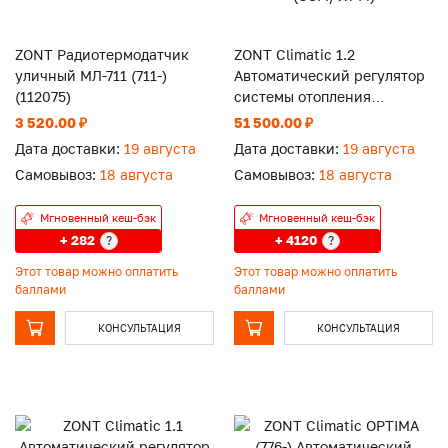
ZONT Радиотермодатчик
ZONT Climatic 1.2
уличный МЛ-711 (711-)
Автоматический регулятор
(112075)
системы отопления
(GSM/Wi-Fi)
3 520.00 ₽
51 500.00 ₽
Дата доставки:
19 августа
Дата доставки:
19 августа
Самовывоз:
18 августа
Самовывоз:
18 августа
Мгновенный кеш-бэк
Мгновенный кеш-бэк
+ 282
+ 4120
?
?
Этот товар можно оплатить
Этот товар можно оплатить
баллами
баллами
КОНСУЛЬТАЦИЯ
КОНСУЛЬТАЦИЯ