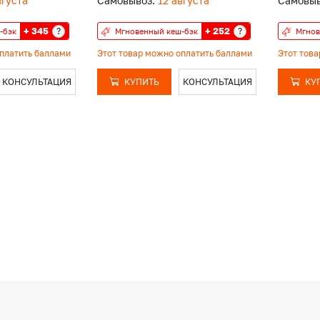
вгуста
Самовывоз:
12 августа
Самовыв
+ 345
+ 252
?
?
-бэк
Мгновенный кеш-бэк
Мгнов
оплатить баллами
Этот товар можно оплатить баллами
Этот тов
КОНСУЛЬТАЦИЯ
КУПИТЬ
КОНСУЛЬТАЦИЯ
КУ