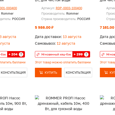
001-000400
Артикул:
RDP-0003-100400
Арти
:
Rommer
Производитель:
Rommer
Прои
одитель:
РОССИЯ
Страна производитель:
РОССИЯ
Стран
5 986.00 ₽
7 161.00
3 августа
Дата доставки:
13 августа
Дата до
вгуста
Самовывоз:
12 августа
Самовыв
+ 204
+ 299
?
?
-бэк
Мгновенный кеш-бэк
Мгнов
оплатить баллами
Этот товар можно оплатить баллами
Этот тов
КОНСУЛЬТАЦИЯ
КУПИТЬ
КОНСУЛЬТАЦИЯ
КУ