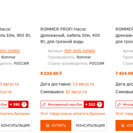
Насос
ROMMER PROFI Насос
ROMMER
ль 10м, 900 Вт,
дренажный, кабель 10м, 400
дренажны
Вт, для грязной воды
для гря
003-100900
Артикул:
RDP-0005-100400
Арти
:
Rommer
Производитель:
Rommer
Прои
одитель:
РОССИЯ
Страна производитель:
РОССИЯ
Стран
6 234.00 ₽
7 434.00
3 августа
Дата доставки:
13 августа
Дата до
вгуста
Самовывоз:
12 августа
Самовыв
+ 391
+ 312
?
?
-бэк
Мгновенный кеш-бэк
Мгнов
оплатить баллами
Этот товар можно оплатить баллами
Этот тов
КОНСУЛЬТАЦИЯ
КУПИТЬ
КОНСУЛЬТАЦИЯ
КУ