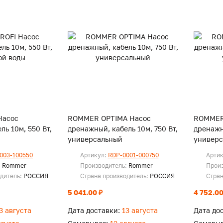
Насос
ROMMER OPTIMA Насос
ROMMER
ль 10м, 550 Вт,
дренажный, кабель 10м, 750 Вт,
дренажн
универсальный
универ
003-100550
Артикул:
RDP-0001-000750
Арти
:
Rommer
Производитель:
Rommer
Прои
одитель:
РОССИЯ
Страна производитель:
РОССИЯ
Стран
5 041.00 ₽
4 752.00
3 августа
Дата доставки:
13 августа
Дата до