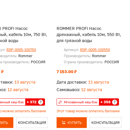
 PROFI Насос
ROMMER PROFI Насос
й, кабель 10м, 750 Вт,
дренажный, кабель 10м, 550 Вт,
зной воды
для грязной воды
кул:
RDP-0005-100750
Артикул:
RDP-0005-100550
зводитель:
Rommer
Производитель:
Rommer
а производитель:
РОССИЯ
Страна производитель:
РОССИЯ
 ₽
7 153.00 ₽
ставки:
13 августа
Дата доставки:
13 августа
оз:
12 августа
Самовывоз:
12 августа
+ 372
+ 358
?
?
енный кеш-бэк
Мгновенный кеш-бэк
ар можно оплатить баллами
Этот товар можно оплатить баллами
ПИТЬ
КОНСУЛЬТАЦИЯ
КУПИТЬ
КОНСУЛЬТАЦИЯ