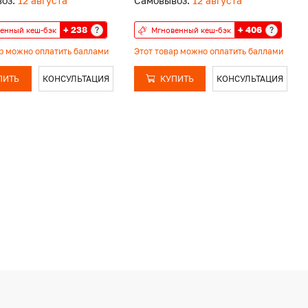
оз:
12 августа
Самовывоз:
12 августа
+ 238
+ 406
?
?
енный кеш-бэк
Мгновенный кеш-бэк
ар можно оплатить баллами
Этот товар можно оплатить баллами
ПИТЬ
КОНСУЛЬТАЦИЯ
КУПИТЬ
КОНСУЛЬТАЦИЯ