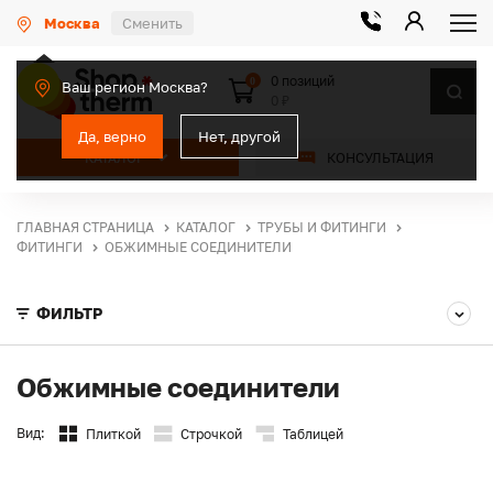
Москва
Сменить
0 позиций
0
Ваш регион Москва?
0 ₽
Да, верно
Нет, другой
КАТАЛОГ
КОНСУЛЬТАЦИЯ
ГЛАВНАЯ СТРАНИЦА
КАТАЛОГ
ТРУБЫ И ФИТИНГИ
ФИТИНГИ
ОБЖИМНЫЕ СОЕДИНИТЕЛИ
ФИЛЬТР
Обжимные соединители
Вид:
Плиткой
Строчкой
Таблицей