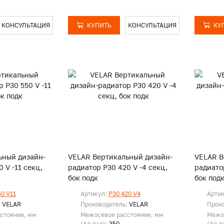
КОНСУЛЬТАЦИЯ
КУПИТЬ
КОНСУЛЬТАЦИЯ
КУ
ьный дизайн-
VELAR Вертикальный дизайн-
VELAR В
 V -11 секц,
радиатор P30 420 V -4 секц,
радиатор
бок подк
бок под
50 V11
Артикул:
P30 420 V4
Арти
:
VELAR
Производитель:
VELAR
Прои
стояние, мм
Межосевое расстояние, мм
Межо
(Ал.рад):
350
(Ал.р