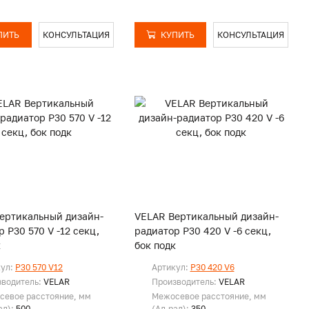
ПИТЬ
КОНСУЛЬТАЦИЯ
КУПИТЬ
КОНСУЛЬТАЦИЯ
ертикальный дизайн-
VELAR Вертикальный дизайн-
 P30 570 V -12 секц,
радиатор P30 420 V -6 секц,
к
бок подк
кул:
P30 570 V12
Артикул:
P30 420 V6
зводитель:
VELAR
Производитель:
VELAR
севое расстояние, мм
Межосевое расстояние, мм
ад):
500
(Ал.рад):
350