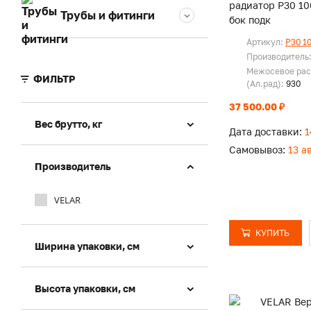
радиатор P30 100
Трубы и фитинги
бок подк
Артикул:
P30 1
Производитель
Межосевое рас
ФИЛЬТР
(Ал.рад):
930
37 500.00 ₽
Вес брутто, кг
Дата доставки:
1
Самовывоз:
13 а
Производитель
VELAR
КУПИТЬ
Ширина упаковки, см
Высота упаковки, см