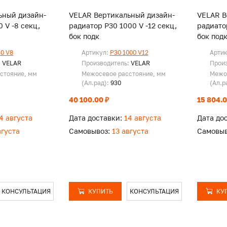
ьный дизайн-
VELAR Вертикальный дизайн-
VELAR В
 V -8 секц,
радиатор P30 1000 V -12 секц,
радиатор
бок подк
бок под
50 V8
Артикул:
P30 1000 V12
Арти
:
VELAR
Производитель:
VELAR
Прои
стояние, мм
Межосевое расстояние, мм
Межо
(Ал.рад):
930
(Ал.р
40 100.00 ₽
15 804.0
4 августа
Дата доставки:
14 августа
Дата до
вгуста
Самовывоз:
13 августа
Самовыв
КОНСУЛЬТАЦИЯ
КУПИТЬ
КОНСУЛЬТАЦИЯ
КУ