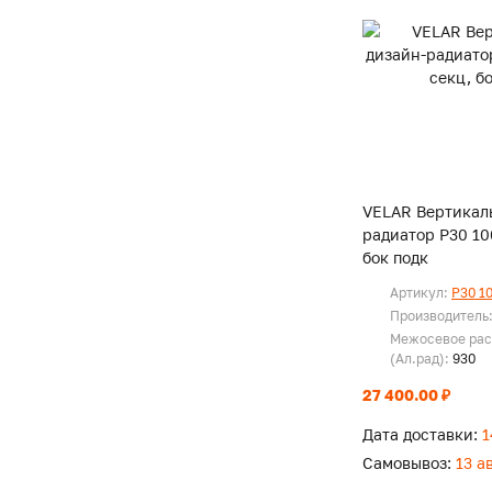
VELAR Вертикал
радиатор P30 100
бок подк
Артикул:
P30 1
Производитель
Межосевое рас
(Ал.рад):
930
27 400.00 ₽
Дата доставки:
1
Самовывоз:
13 а