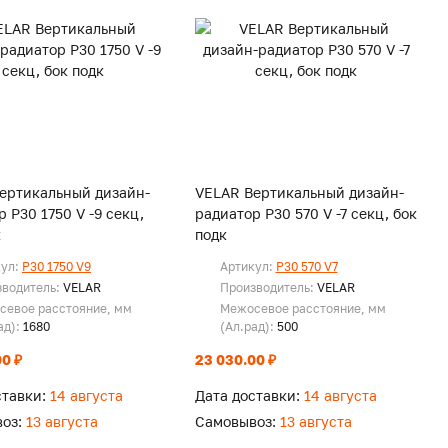
ертикальный дизайн-
VELAR Вертикальный дизайн-
 P30 1750 V -9 секц,
радиатор P30 570 V -7 секц, бок
к
подк
кул:
P30 1750 V9
Артикул:
P30 570 V7
зводитель:
VELAR
Производитель:
VELAR
севое расстояние, мм
Межосевое расстояние, мм
ад):
1680
(Ал.рад):
500
0 ₽
23 030.00 ₽
ставки:
14 августа
Дата доставки:
14 августа
оз:
13 августа
Самовывоз:
13 августа