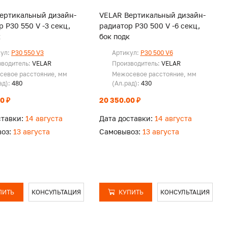
ертикальный дизайн-
VELAR Вертикальный дизайн-
 P30 550 V -3 секц,
радиатор P30 500 V -6 секц,
к
бок подк
кул:
P30 550 V3
Артикул:
P30 500 V6
зводитель:
VELAR
Производитель:
VELAR
севое расстояние, мм
Межосевое расстояние, мм
ад):
480
(Ал.рад):
430
0 ₽
20 350.00 ₽
ставки:
14 августа
Дата доставки:
14 августа
оз:
13 августа
Самовывоз:
13 августа
ПИТЬ
КОНСУЛЬТАЦИЯ
КУПИТЬ
КОНСУЛЬТАЦИЯ