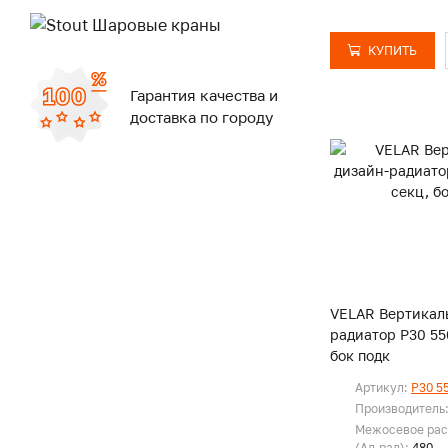
КУПИТЬ
Гарантия качества и
доставка по городу
VELAR Вертикал
радиатор P30 550
бок подк
Артикул:
P30 5
Производитель
Межосевое рас
(Ал.рад):
480