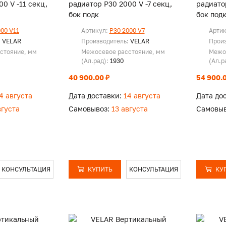
0 V -11 секц,
радиатор P30 2000 V -7 секц,
радиато
бок подк
бок под
000 V11
Артикул:
P30 2000 V7
Арти
:
VELAR
Производитель:
VELAR
Прои
стояние, мм
Межосевое расстояние, мм
Межо
(Ал.рад):
1930
(Ал.р
40 900.00 ₽
54 900.0
4 августа
Дата доставки:
14 августа
Дата до
вгуста
Самовывоз:
13 августа
Самовыв
КОНСУЛЬТАЦИЯ
КУПИТЬ
КОНСУЛЬТАЦИЯ
КУ