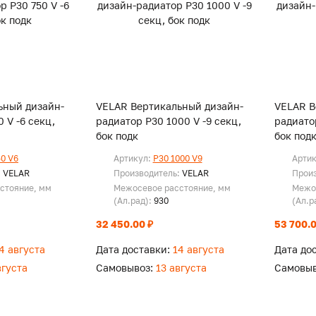
ьный дизайн-
VELAR Вертикальный дизайн-
VELAR В
 V -6 секц,
радиатор P30 1000 V -9 секц,
радиатор
бок подк
бок под
50 V6
Артикул:
P30 1000 V9
Арти
:
VELAR
Производитель:
VELAR
Прои
стояние, мм
Межосевое расстояние, мм
Межо
(Ал.рад):
930
(Ал.р
32 450.00 ₽
53 700.0
4 августа
Дата доставки:
14 августа
Дата до
вгуста
Самовывоз:
13 августа
Самовыв