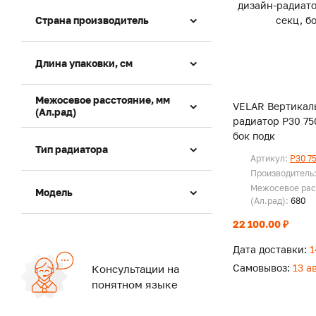
Страна производитель
Длина упаковки, см
Межосевое расстояние, мм
VELAR Вертикал
(Ал.рад)
радиатор P30 750
бок подк
Тип радиатора
Артикул:
P30 7
Производитель
Межосевое рас
Модель
(Ал.рад):
680
22 100.00 ₽
Дата доставки:
1
Самовывоз:
13 а
Консультации на
понятном языке