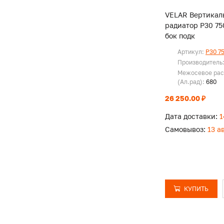
VELAR Вертикал
радиатор P30 750
бок подк
Артикул:
P30 7
Производитель
Межосевое рас
(Ал.рад):
680
26 250.00 ₽
Дата доставки:
1
Самовывоз:
13 а
КУПИТЬ