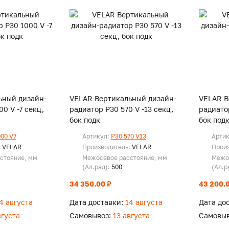
ьный дизайн-
VELAR Вертикальный дизайн-
VELAR В
0 V -7 секц,
радиатор P30 570 V -13 секц,
радиатор
бок подк
бок под
000 V7
Артикул:
P30 570 V13
Арти
:
VELAR
Производитель:
VELAR
Прои
стояние, мм
Межосевое расстояние, мм
Межо
(Ал.рад):
500
(Ал.р
34 350.00 ₽
43 200.0
4 августа
Дата доставки:
14 августа
Дата до
вгуста
Самовывоз:
13 августа
Самовыв