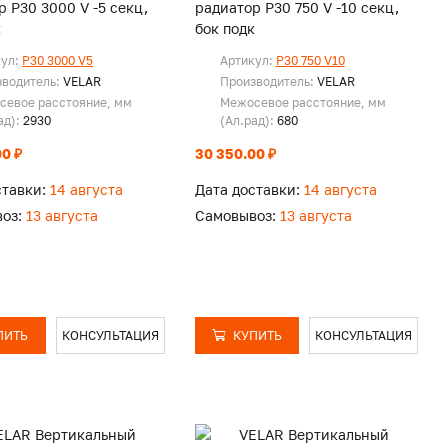
р P30 3000 V -5 секц,
радиатор P30 750 V -10 секц,
к
бок подк
кул:
P30 3000 V5
Артикул:
P30 750 V10
зводитель:
VELAR
Производитель:
VELAR
севое расстояние, мм
Межосевое расстояние, мм
ад):
2930
(Ал.рад):
680
0 ₽
30 350.00 ₽
ставки:
14 августа
Дата доставки:
14 августа
оз:
13 августа
Самовывоз:
13 августа
ПИТЬ
КОНСУЛЬТАЦИЯ
КУПИТЬ
КОНСУЛЬТАЦИЯ