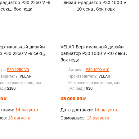
ертикальный дизайн-
VELAR Вертикальный дизайн-
 P30 2250 V -9 секц,
радиатор P30 1000 V -10 секц,
к
бок подк
кул:
P30 2250 V9
Артикул:
P30 1000 V10
зводитель:
VELAR
Производитель:
VELAR
севое расстояние, мм
Межосевое расстояние, мм
ад):
2180
(Ал.рад):
930
0 ₽
35 000.00 ₽
ставки:
14 августа
Дата доставки:
14 августа
оз:
13 августа
Самовывоз:
13 августа