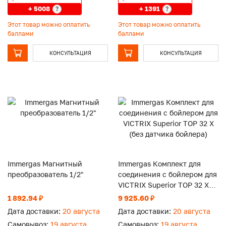
+ 5008
+ 1391
?
?
Этот товар можно оплатить
Этот товар можно оплатить
баллами
баллами
КОНСУЛЬТАЦИЯ
КОНСУЛЬТАЦИЯ
Immergas Магнитный
Immergas Комплект для
преобразователь 1/2"
соединения с бойлером для
VICTRIX Superior TOP 32 X
(без датчика бойлера)
1 892.94 ₽
9 925.60 ₽
Дата доставки:
20 августа
Дата доставки:
20 августа
Самовывоз:
19 августа
Самовывоз:
19 августа