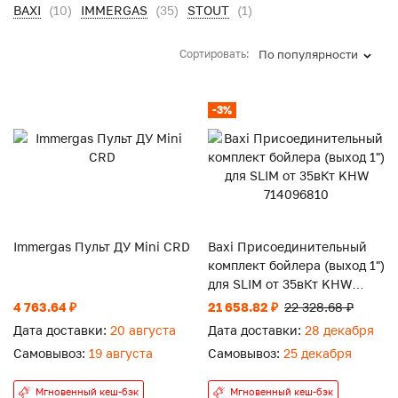
BAXI
(10)
IMMERGAS
(35)
STOUT
(1)
Сортировать:
По популярности
-3%
Immergas Пульт ДУ Mini CRD
Baxi Присоединительный
комплект бойлера (выход 1")
для SLIM от 35вКт KHW
714096810
4 763.64 ₽
21 658.82 ₽
22 328.68 ₽
Дата доставки:
20 августа
Дата доставки:
28 декабря
Самовывоз:
19 августа
Самовывоз:
25 декабря
Мгновенный кеш-бэк
Мгновенный кеш-бэк