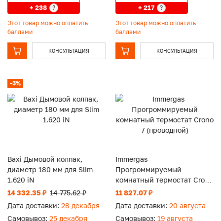
+ 238
+ 217
?
?
Этот товар можно оплатить
Этот товар можно оплатить
баллами
баллами
КОНСУЛЬТАЦИЯ
КОНСУЛЬТАЦИЯ
-3%
Baxi Дымовой колпак,
Immergas
диаметр 180 мм для Slim
Прогроммируемый
1.620 iN
комнатный термостат Crono
7 (проводной)
14 332.35 ₽
14 775.62 ₽
11 827.07 ₽
Дата доставки:
28 декабря
Дата доставки:
20 августа
Самовывоз:
25 декабря
Самовывоз:
19 августа