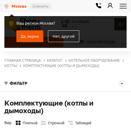
Москва
Сменить
0 позиций
0
Ваш регион Москва?
0 ₽
Да, верно
Нет, другой
КАТАЛОГ
КОНСУЛЬТАЦИЯ
ГЛАВНАЯ СТРАНИЦА
КАТАЛОГ
КОТЕЛЬНОЕ ОБОРУДОВАНИЕ
КОТЛЫ
КОМПЛЕКТУЮЩИЕ (КОТЛЫ И ДЫМОХОДЫ)
ФИЛЬТР
Комплектующие (котлы и
дымоходы)
Вид:
Плиткой
Строчкой
Таблицей