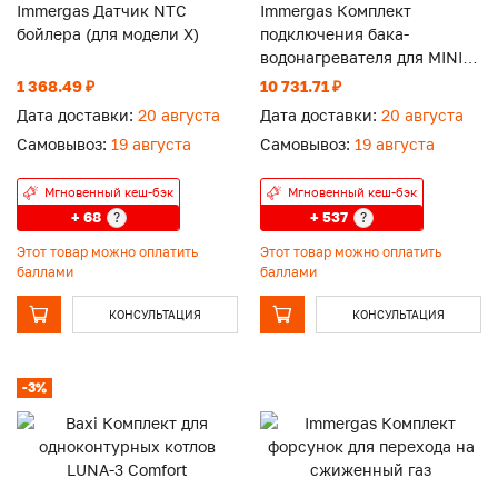
Immergas Датчик NTC
Immergas Комплект
бойлера (для модели X)
подключения бака-
водонагревателя для MINI
X,MAIOR EOLO 28 X без
1 368.49 ₽
10 731.71 ₽
датчика ГВС
Дата доставки:
20 августа
Дата доставки:
20 августа
Самовывоз:
19 августа
Самовывоз:
19 августа
Мгновенный кеш-бэк
Мгновенный кеш-бэк
+ 68
+ 537
?
?
Этот товар можно оплатить
Этот товар можно оплатить
баллами
баллами
КОНСУЛЬТАЦИЯ
КОНСУЛЬТАЦИЯ
-3%