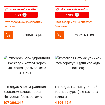
Мгновенный кеш-бэк
Мгновенный кеш-бэк
+ 95
+ 496
?
?
Этот товар можно оплатить
Этот товар можно оплатить
баллами
баллами
КОНСУЛЬТАЦИЯ
КОНСУЛЬТАЦИЯ
Immergas Блок управлния
Immergas Датчик уличной
каскадом котлов через
температуры (для каскада
Интернет (совместим с
котлов)
3.015244)
107 206.14 ₽
4 106.42 ₽