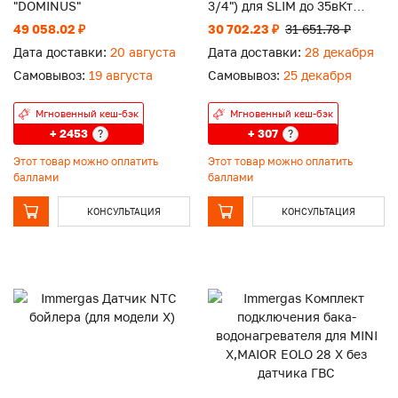
"DOMINUS"
3/4") для SLIM до 35вКт
KHW 714085610
49 058.02 ₽
30 702.23 ₽
31 651.78 ₽
Дата доставки:
20 августа
Дата доставки:
28 декабря
Самовывоз:
19 августа
Самовывоз:
25 декабря
Мгновенный кеш-бэк
Мгновенный кеш-бэк
+ 2453
+ 307
?
?
Этот товар можно оплатить
Этот товар можно оплатить
баллами
баллами
КОНСУЛЬТАЦИЯ
КОНСУЛЬТАЦИЯ