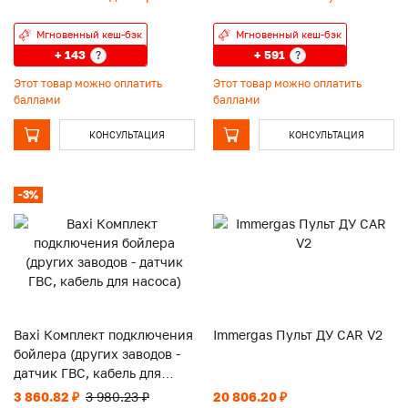
Мгновенный кеш-бэк
Мгновенный кеш-бэк
+ 143
+ 591
?
?
Этот товар можно оплатить
Этот товар можно оплатить
баллами
баллами
КОНСУЛЬТАЦИЯ
КОНСУЛЬТАЦИЯ
-3%
Baxi Комплект подключения
Immergas Пульт ДУ CAR V2
бойлера (других заводов -
датчик ГВС, кабель для
насоса)
3 860.82 ₽
3 980.23 ₽
20 806.20 ₽