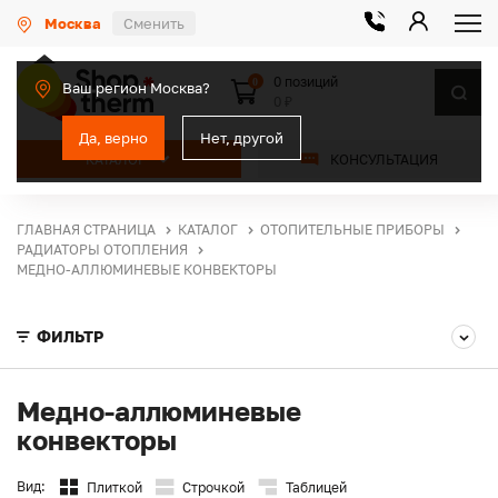
Москва
Сменить
0 позиций
0
Ваш регион Москва?
0 ₽
Да, верно
Нет, другой
КАТАЛОГ
КОНСУЛЬТАЦИЯ
ГЛАВНАЯ СТРАНИЦА
КАТАЛОГ
ОТОПИТЕЛЬНЫЕ ПРИБОРЫ
РАДИАТОРЫ ОТОПЛЕНИЯ
МЕДНО-АЛЛЮМИНЕВЫЕ КОНВЕКТОРЫ
ФИЛЬТР
Медно-аллюминевые
конвекторы
Вид:
Плиткой
Строчкой
Таблицей