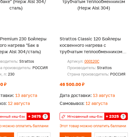
s Premium 230 Бойлеры
Strattos Classic 120 Бойлеры
ого нагрева "Бак в
косвенного нагрева с
ерж Alsl 304/сталь)
трубчатым теплообменником
(Нерж Alsl 304)
зводитель:
Strattos
Артикул:
000120С
а производитель:
РОССИЯ
Производитель:
Strattos
, л:
230
Страна производитель:
РОССИЯ
0 ₽
46 500.00 ₽
ставки:
13 августа
Дата доставки:
13 августа
оз:
12 августа
Самовывоз:
12 августа
+ 3675
+ 2325
?
?
енный кеш-бэк
Мгновенный кеш-бэк
ар можно оплатить баллами
Этот товар можно оплатить баллами