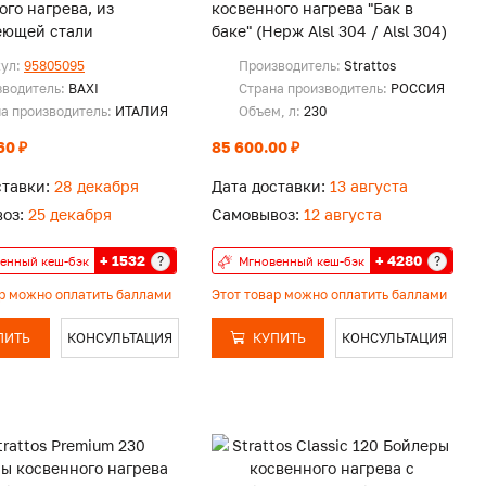
ого нагрева, из
косвенного нагрева "Бак в
еющей стали
баке" (Нерж Alsl 304 / Alsl 304)
кул:
95805095
Производитель:
Strattos
зводитель:
BAXI
Страна производитель:
РОССИЯ
а производитель:
ИТАЛИЯ
Объем, л:
230
60 ₽
85 600.00 ₽
ставки:
28 декабря
Дата доставки:
13 августа
оз:
25 декабря
Самовывоз:
12 августа
+ 1532
+ 4280
?
?
енный кеш-бэк
Мгновенный кеш-бэк
ар можно оплатить баллами
Этот товар можно оплатить баллами
ПИТЬ
КОНСУЛЬТАЦИЯ
КУПИТЬ
КОНСУЛЬТАЦИЯ