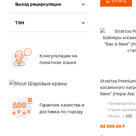
КУПИТЬ
Выход рециркуляции
ТЭН
Консультации на
понятном языке
Strattos Premiu
косвенного нагр
баке" (Нерж Alsl
Производитель
Гарантия качества и
Страна произв
доставка по городу
Объем, л:
155
62 000.00 ₽