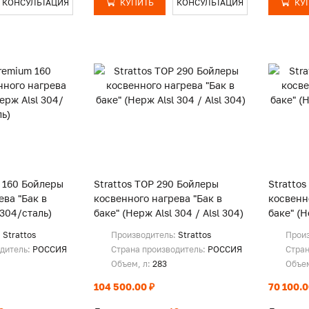
КОНСУЛЬТАЦИЯ
КУПИТЬ
КОНСУЛЬТАЦИЯ
КУ
m 160 Бойлеры
Strattos TOP 290 Бойлеры
Stratto
ева "Бак в
косвенного нагрева "Бак в
косвенн
 304/сталь)
баке" (Нерж Alsl 304 / Alsl 304)
баке" (Н
:
Strattos
Производитель:
Strattos
Прои
одитель:
РОССИЯ
Страна производитель:
РОССИЯ
Стран
Объем, л:
283
Объем
104 500.00 ₽
70 100.0