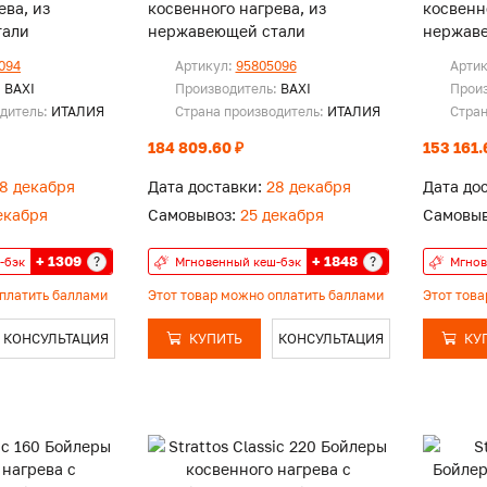
ева, из
косвенного нагрева, из
косвенн
тали
нержавеющей стали
нержав
094
Артикул:
95805096
Арти
:
BAXI
Производитель:
BAXI
Прои
одитель:
ИТАЛИЯ
Страна производитель:
ИТАЛИЯ
Стран
184 809.60 ₽
153 161.
8 декабря
Дата доставки:
28 декабря
Дата до
екабря
Самовывоз:
25 декабря
Самовыв
+ 1309
+ 1848
?
?
-бэк
Мгновенный кеш-бэк
Мгнов
оплатить баллами
Этот товар можно оплатить баллами
Этот тов
КОНСУЛЬТАЦИЯ
КУПИТЬ
КОНСУЛЬТАЦИЯ
КУ