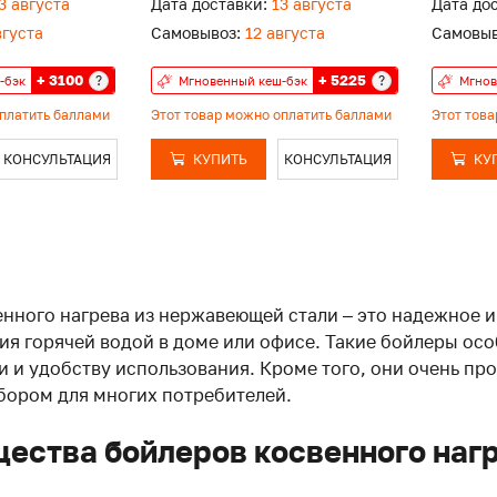
3 августа
Дата доставки:
13 августа
Дата до
вгуста
Самовывоз:
12 августа
Самовыв
+ 3100
+ 5225
?
?
-бэк
Мгновенный кеш-бэк
Мгнов
оплатить баллами
Этот товар можно оплатить баллами
Этот тов
КОНСУЛЬТАЦИЯ
КУПИТЬ
КОНСУЛЬТАЦИЯ
КУ
нного нагрева из нержавеющей стали – это надежное и
ия горячей водой в доме или офисе. Такие бойлеры ос
 и удобству использования. Кроме того, они очень про
ором для многих потребителей.
ества бойлеров косвенного наг