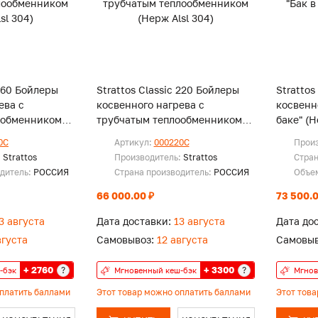
 160 Бойлеры
Strattos Classic 220 Бойлеры
Stratto
ева с
косвенного нагрева с
косвенн
ообменником
трубчатым теплообменником
баке" (Н
(Нерж Alsl 304)
0С
Артикул:
000220С
Прои
:
Strattos
Производитель:
Strattos
Стран
одитель:
РОССИЯ
Страна производитель:
РОССИЯ
Объем
66 000.00 ₽
73 500.0
3 августа
Дата доставки:
13 августа
Дата до
вгуста
Самовывоз:
12 августа
Самовыв
+ 2760
+ 3300
?
?
-бэк
Мгновенный кеш-бэк
Мгнов
оплатить баллами
Этот товар можно оплатить баллами
Этот тов