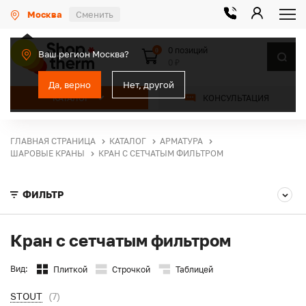
Москва
Сменить
0 позиций
0
Ваш регион Москва?
0 ₽
Да, верно
Нет, другой
КАТАЛОГ
КОНСУЛЬТАЦИЯ
ГЛАВНАЯ СТРАНИЦА
КАТАЛОГ
АРМАТУРА
ШАРОВЫЕ КРАНЫ
КРАН С СЕТЧАТЫМ ФИЛЬТРОМ
ФИЛЬТР
Кран с сетчатым фильтром
Вид:
Плиткой
Строчкой
Таблицей
STOUT
(7)